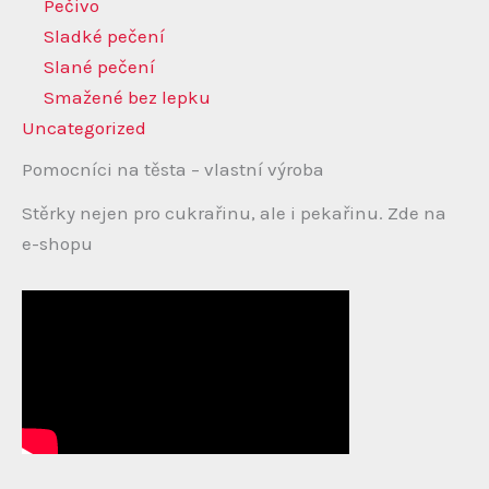
Pečivo
Sladké pečení
Slané pečení
Smažené bez lepku
Uncategorized
Pomocníci na těsta – vlastní výroba
Stěrky nejen pro cukrařinu, ale i pekařinu. Zde na
e-shopu