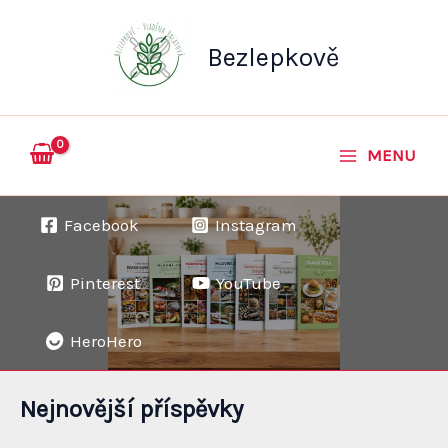
Přeskočit
na
Bezlepkově
obsah
MENU
Facebook
Instagram
Pinterest
YouTube
HeroHero
Nejnovější příspěvky